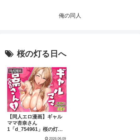
俺の同人
桜の灯る日へ
同人漫画
【同人エロ漫画】ギャル
ママ杏奈さん
1「d_754961」桜の灯る
日へ
2026.06.09