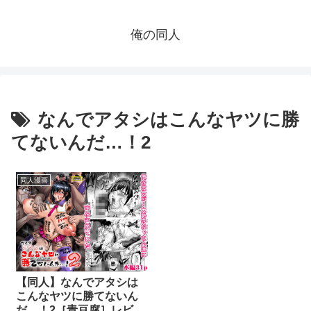
俺の同人
なんでアタシはこんなヤツに勝
てないんだ…！2
同人漫画
【同人】なんでアタシは
こんなヤツに勝てないん
だ…！2［青豆腐］レビュ